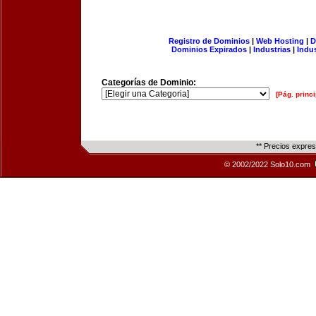
Registro de Dominios
|
Web Hosting
|
D
Dominios Expirados
|
Industrias
|
Indu
Categorías de Dominio:
[Pág. princi
** Precios expre
© 2002/2022 Solo10.com