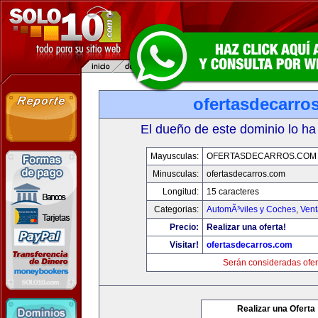
ofertasdecarro
El dueño de este dominio lo ha
Mayusculas:
OFERTASDECARROS.COM
Minusculas:
ofertasdecarros.com
Longitud:
15 caracteres
Categorias:
AutomÃ³viles y Coches
,
Vent
Precio:
Realizar una oferta!
Visitar!
ofertasdecarros.com
Serán consideradas ofer
Realizar una Oferta