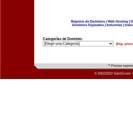
Registro de Dominios
|
Web Hosting
|
D
Dominios Expirados
|
Industrias
|
Indu
Categorías de Dominio:
[Pág. princi
** Precios expre
© 2002/2022 Solo10.com