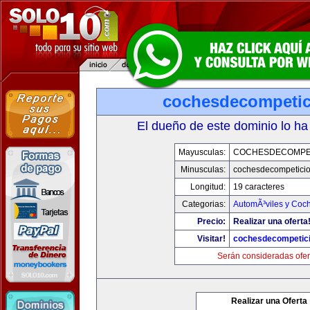
cochesdecompeti
El dueño de este dominio lo ha
Mayusculas:
COCHESDECOMPE
Minusculas:
cochesdecompetici
Longitud:
19 caracteres
Categorias:
AutomÃ³viles y Coc
Precio:
Realizar una oferta
Visitar!
cochesdecompetic
Serán consideradas ofer
Realizar una Oferta