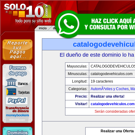
catalogodevehicu
El dueño de este dominio lo ha
Mayusculas:
CATALOGODEVEHICULO
Minusculas:
catalogodevehiculos.com
Longitud:
19 caracteres
Categorias:
AutomÃ³viles y Coches
,
Ma
Precio:
Realizar una oferta!
Visitar!
catalogodevehiculos.com
Serán consideradas ofer
Realizar una Oferta