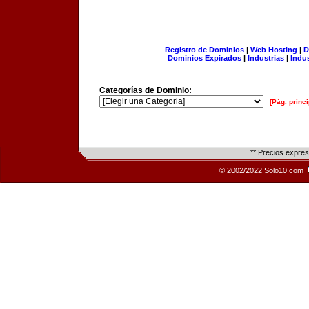
Registro de Dominios
|
Web Hosting
|
D
Dominios Expirados
|
Industrias
|
Indu
Categorías de Dominio:
[Pág. princi
** Precios expre
© 2002/2022 Solo10.com