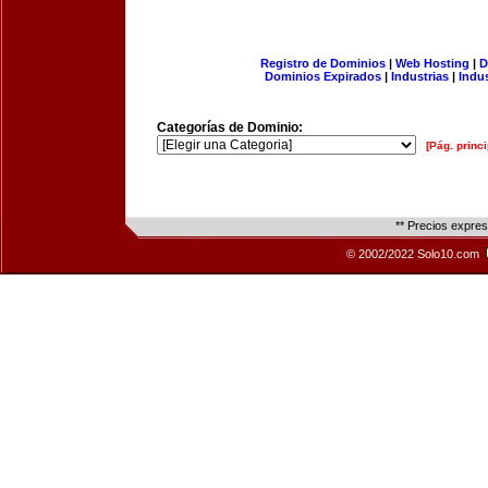
Registro de Dominios
|
Web Hosting
|
D
Dominios Expirados
|
Industrias
|
Indu
Categorías de Dominio:
[Pág. princi
** Precios expre
© 2002/2022 Solo10.com