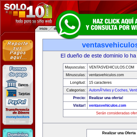
ventasvehiculo
El dueño de este dominio lo ha
Mayusculas:
VENTASVEHICULOS.COM
Minusculas:
ventasvehiculos.com
Longitud:
15 caracteres
Categorias:
AutomÃ³viles y Coches
,
Vent
Precio:
Realizar una oferta!
Visitar!
ventasvehiculos.com
Serán consideradas ofer
Realizar una Oferta