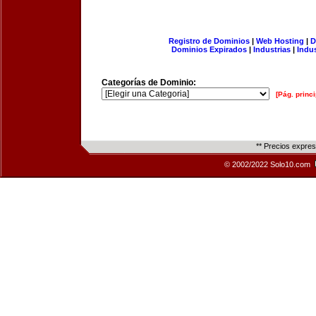
Registro de Dominios
|
Web Hosting
|
D
Dominios Expirados
|
Industrias
|
Indu
Categorías de Dominio:
[Pág. princi
** Precios expre
© 2002/2022 Solo10.com