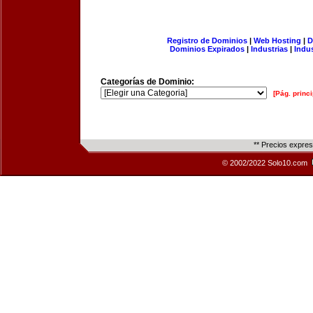
Registro de Dominios
|
Web Hosting
|
D
Dominios Expirados
|
Industrias
|
Indu
Categorías de Dominio:
[Pág. princi
** Precios expre
© 2002/2022 Solo10.com