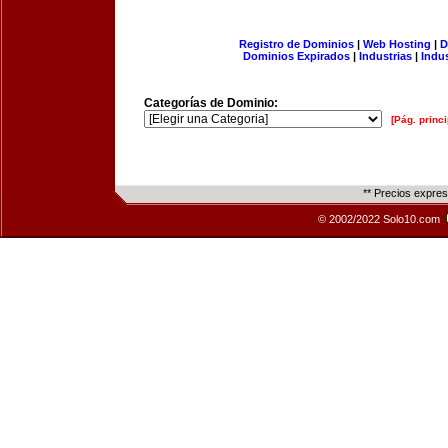
Registro de Dominios
|
Web Hosting
|
D
Dominios Expirados
|
Industrias
|
Indu
Categorías de Dominio:
[Pág. princi
** Precios expre
© 2002/2022 Solo10.com