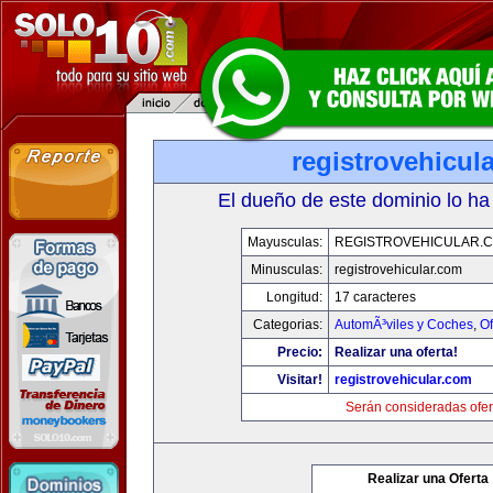
registrovehicul
El dueño de este dominio lo ha
Mayusculas:
REGISTROVEHICULAR.
Minusculas:
registrovehicular.com
Longitud:
17 caracteres
Categorias:
AutomÃ³viles y Coches
,
Of
Precio:
Realizar una oferta!
Visitar!
registrovehicular.com
Serán consideradas ofer
Realizar una Oferta